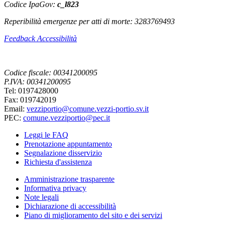
Codice IpaGov:
c_l823
Reperibilità emergenze per atti di morte: 3283769493
Feedback Accessibilità
Codice fiscale: 00341200095
P.IVA: 00341200095
Tel: 0197428000
Fax: 019742019
Email:
vezziportio@comune.vezzi-portio.sv.it
PEC:
comune.vezziportio@pec.it
Leggi le FAQ
Prenotazione appuntamento
Segnalazione disservizio
Richiesta d'assistenza
Amministrazione trasparente
Informativa privacy
Note legali
Dichiarazione di accessibilità
Piano di miglioramento del sito e dei servizi