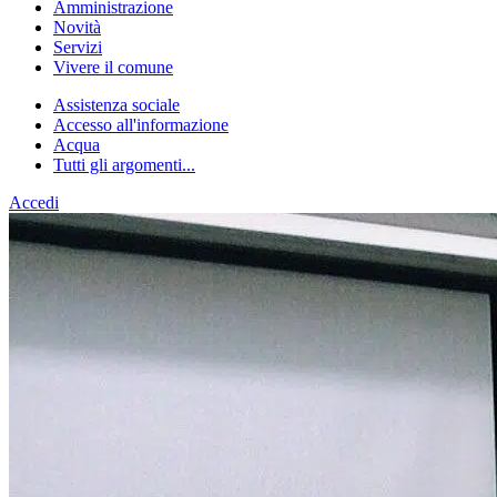
Amministrazione
Novità
Servizi
Vivere il comune
Assistenza sociale
Accesso all'informazione
Acqua
Tutti gli argomenti...
Accedi