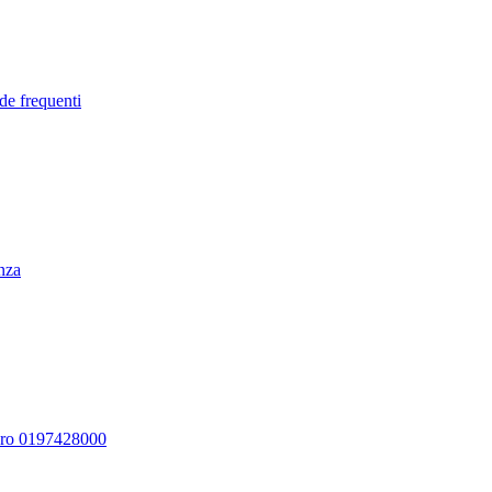
de frequenti
enza
ero 0197428000