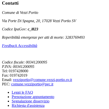
Contatti
Comune di Vezzi Portio
Via Porte Di Spagna, 20, 17028 Vezzi Portio SV
Codice IpaGov:
c_l823
Reperibilità emergenze per atti di morte: 3283769493
Feedback Accessibilità
Codice fiscale: 00341200095
P.IVA: 00341200095
Tel: 0197428000
Fax: 019742019
Email:
vezziportio@comune.vezzi-portio.sv.it
PEC:
comune.vezziportio@pec.it
Leggi le FAQ
Prenotazione appuntamento
Segnalazione disservizio
Richiesta d'assistenza