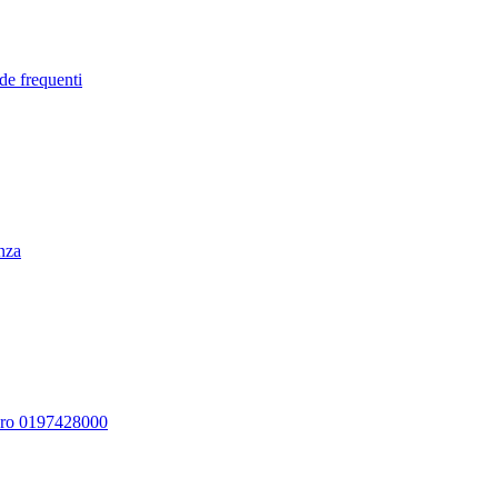
de frequenti
enza
ero 0197428000