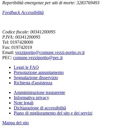
Reperibilità emergenze per atti di morte: 3283769493
Feedback Accessibilità
Codice fiscale: 00341200095
P.IVA: 00341200095
Tel: 0197428000
Fax: 019742019
Email:
vezziportio@comune.vezzi-portio.sv.it
PEC:
comune.vezziportio@pec.it
Leggi le FAQ
Prenotazione appuntamento
Segnalazione disservizio
Richiesta d'assistenza
Amministrazione trasparente
Informativa privacy
Note legali
Dichiarazione di accessibilità
Piano di miglioramento del sito e dei servizi
Mappa del sito