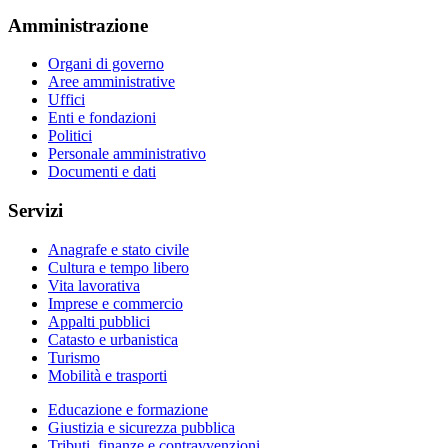
Amministrazione
Organi di governo
Aree amministrative
Uffici
Enti e fondazioni
Politici
Personale amministrativo
Documenti e dati
Servizi
Anagrafe e stato civile
Cultura e tempo libero
Vita lavorativa
Imprese e commercio
Appalti pubblici
Catasto e urbanistica
Turismo
Mobilità e trasporti
Educazione e formazione
Giustizia e sicurezza pubblica
Tributi, finanze e contravvenzioni