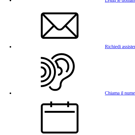
Leggi le doman
Richiedi assist
Chiama il num