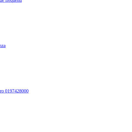
de frequenti
enza
ero 0197428000